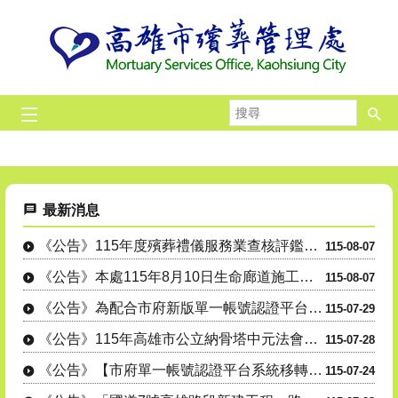
跳到主要內容區塊
搜
高雄市殯葬管理處Fa
線上祭拜
環保多元葬法
毛小孩樹灑
115年聯
性別平
尋
播放中
最新消息
《公告》115年度殯葬禮儀服務業查核評鑑，請受評業者盡速繳交初評資....
115-08-07
《公告》本處115年8月10日生命廊道施工部分封閉。
115-08-07
《公告》為配合市府新版單一帳號認證平台於115年8月1日（星期六）....
115-07-29
《公告》115年高雄市公立納骨塔中元法會及誦經灑淨祈福儀式時間表
115-07-28
《公告》【市府單一帳號認證平台系統移轉時程異動】本處殯葬系統(包含....
115-07-24