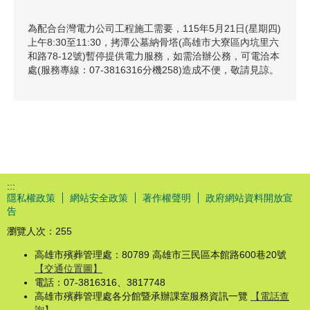
為配合台灣電力公司工程施工需要，115年5月21日(星期四)
上午8:30至11:30，拷潭公墓納骨塔(高雄市大寮區內坑里六
和路78-12號)暫停提供電力服務，如需洽辦公務，可電洽本
處(服務專線：07-3816316分機258)造成不便，敬請見諒。
:::
隱私權政策
網站安全政策
著作權聲明
政府網站資料開放宣
告
瀏覽人次：
255
高雄市殯葬管理處：80789 高雄市三民區本館路600巷20號
【交通位置圖】
電話：07-3816316、3817748
高雄市殯葬管理處各分館暨承辦課室服務資訊一覽
【電話查