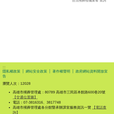
合法殯葬禮儀業者 查詢
:::
隱私權政策
網站安全政策
著作權聲明
政府網站資料開放宣
告
瀏覽人次：
12028
高雄市殯葬管理處：80789 高雄市三民區本館路600巷20號
【交通位置圖】
電話：07-3816316、3817748
高雄市殯葬管理處各分館暨承辦課室服務資訊一覽
【電話查
詢】