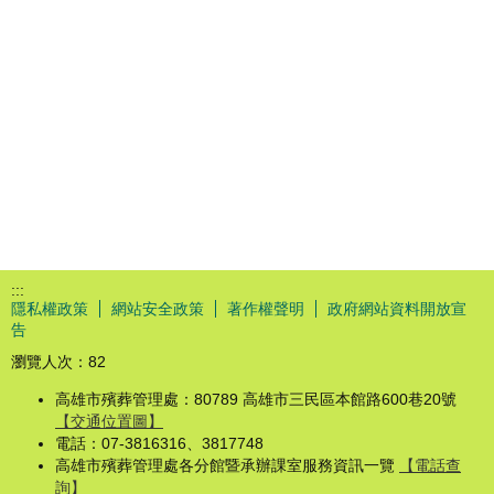
:::
隱私權政策
網站安全政策
著作權聲明
政府網站資料開放宣
告
瀏覽人次：
82
高雄市殯葬管理處：80789 高雄市三民區本館路600巷20號
【交通位置圖】
電話：07-3816316、3817748
高雄市殯葬管理處各分館暨承辦課室服務資訊一覽
【電話查
詢】